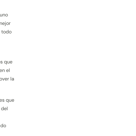
guno
mejor
 todo
os que
en el
over la
 es que
 del
ido