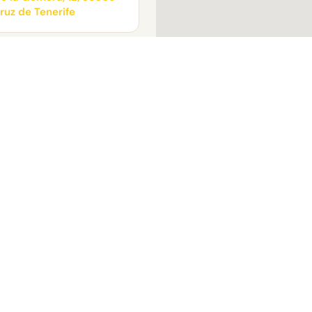
ruz de Tenerife
O
HORARIO
7 12
Abierto las
24 horas
IA
ruz de Tenerife