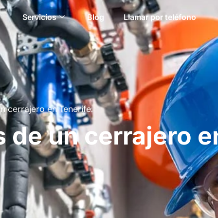
Servicios
Blog
Llamar por teléfono
n cerrajero en Tenerife:
 de un cerrajero e