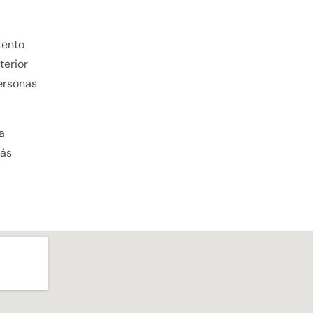
tento
terior
personas
a
tás