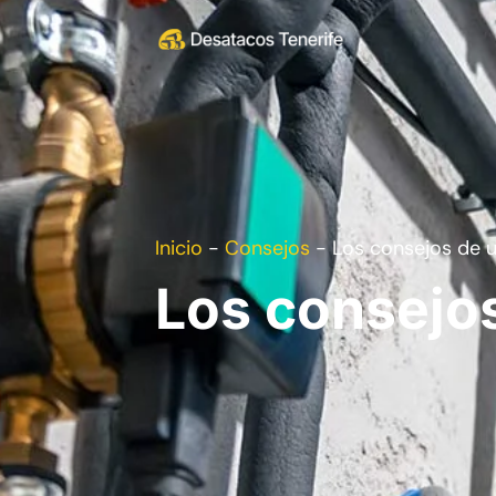
Inicio
-
Consejos
-
Los consejos de u
Los consejos