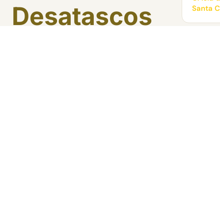
Desatascos
Santa C
Eurofont
TELÉFON
625 18 4
Fontanero en Santa Cruz de Tenerife
★★★★★
4,6
(171 reseñas en Google)
PROVINC
Santa C