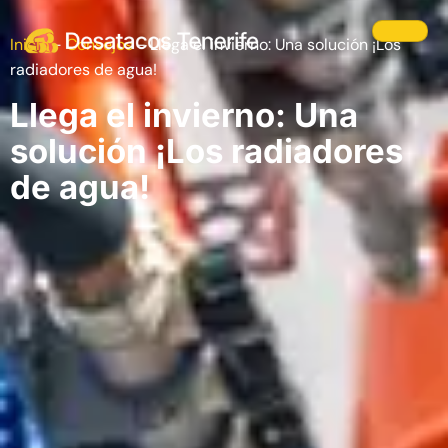
Inicio
-
Consejos
-
Llega el invierno: Una solución ¡Los
radiadores de agua!
Llega el invierno: Una
solución ¡Los radiadores
de agua!